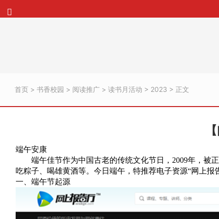
首页
>
书香校园
>
阅读推广
>
读书月活动
>
2023
> 正文
【
端午安康
端午佳节作为中国古老的传统文化节日，2009年，
吃粽子、喝雄黄酒等。今日端午，特推荐电子资源“网上报
一、端午节起源